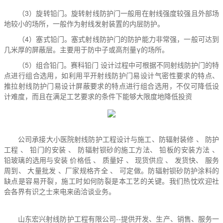
（3）旋转铅门。旋转射线防护门一般用在射线强度较强且外部场
地较小的场所，一般作为射线发射装置的内层防护。
（4）塞式铅门。塞式射线防护门的防护能力非常强，一般可达到
几米厚的屏蔽层。主要用于防中子或高剂量γ的场所。
（5）组合铅门。赛科铅门 设计过程中可根据不同射线防护门的特
点进行组合选用，如利用平开射线防护门易设计气密性要求的特点、
推拉射线防护门易设计屏蔽要求的特点进行组合选用，不仅可降低设
计难度，而且在满足工艺要求的条件下能够大限度地降低投资
公司
承接大小医院射线防护工程设计与施工、防辐射装修 、 防护
工程 、 铅门的安装 、 防辐射钡砂的施工方法、 铅板的安装方法 、
铅玻璃的选用与安装 价格低 、 质量好 、 现货供应 、 发货快、 服务
周到、 大量批发 、厂家规格齐全 、 可定做。防辐射钡砂防护涂料的
缺点是容易开裂，施工时如何防裂是本工艺的关键。
我们热忱欢迎社
会各界有识之士来电来函洽谈业务。
山东宏兴射线防护工程有限
公司--
提供开发、生产、销售、服务一