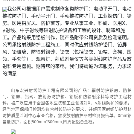
我公司可根据用户需求制作各类防护门：电动平开门、电动
推拉防护门、手动平开门、手动推拉防护门，工业探伤门、铅
房、医用铅屏风、防护窗等。专业从事工业、科研、医用X、
γ射线、中子射线等辐射防护设备和工程的设计、制造和施
工。产品均采用铅板制作，随产品附带公司资质及检测证明。
公司承接射线防护工程施工，同时供应射线
防护铅门
、铅屏
风、铅玻璃、防辐射钡砂、铅衣（包括铅衣、铅帽、套裙、围
领、手套等）、观察灯、射线剂量仪等各类射线防护产品及放
射科专用器械。
期待您的来电，我们将竭诚为您服务，力求您
的满意！
山东宏兴射线防护工程有限
公司
的产品：辐射防护铅房、防护
门、铅屏、铅砖、放射源防护箱、铅板和防辐射涂料等防护工程材
料，被广泛应用于全国各地医院和工业领域对X、γ射线防护的要求，
经当地环保部门检测均符合射线防护的要求，并经国家射线防护器材
防护质量监测中心审查合格，颁发放射防护器材检测报告单。0mm铅
当量防护，面积800mm*600mm,四周配铝合金框。