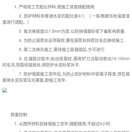
1. 严格按工艺配比拌料,按施工进度随配随用.
2. 防护材料和普通水泥的配比是4:1. （ 一般根据当地温度湿
度进行调配。）
3. 每次抹层度以1.5mm为宜,以防抹墙面砂浆下垂影响质量.
4. 为防止接茬处出项裂纹,要在接茬处斜茬拉毛后继续施工.
5. 第二次抹灰施工,需待施工层凝固后,方可进行.
6. 在凝固过程中,如出现裂纹,需用铲刀沿裂纹剔出10-15mm
的毛沟,到裂纹接层处,用防护水泥砂浆补平.
7. 防护墙面施工完毕后,为防止防护材料中钡离子挥发,须在墙
面用水泥灰浆压光罩面,即施工完毕.
质量控制
1. 从搅拌材料到抹墙施工完毕,随配随用,不超过3小时.