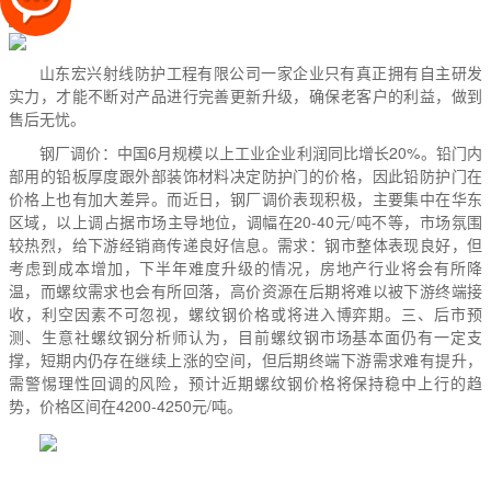
山东宏兴射线防护工程有限公司
一家企业只有真正拥有自主研发
实力，才能不断对产品进行完善更新升级，确保老客户的利益，做到
售后无忧。
钢厂调价：中国6月规模以上工业企业利润同比增长20%。铅门内
部用的铅板厚度跟外部装饰材料决定防护门的价格，因此
铅防护门
在
价格上也有加大差异。而近日，钢厂调价表现积极，主要集中在华东
区域，以上调占据市场主导地位，调幅在20-40元/吨不等，市场氛围
较热烈，给下游经销商传递良好信息。需求：钢市整体表现良好，但
考虑到成本增加，下半年难度升级的情况，房地产行业将会有所降
温，而螺纹需求也会有所回落，高价资源在后期将难以被下游终端接
收，利空因素不可忽视，螺纹钢价格或将进入博弈期。三、后市预
测、生意社螺纹钢分析师认为，目前螺纹钢市场基本面仍有一定支
撑，短期内仍存在继续上涨的空间，但后期终端下游需求难有提升，
需警惕理性回调的风险，预计近期螺纹钢价格将保持稳中上行的趋
势，价格区间在4200-4250元/吨。