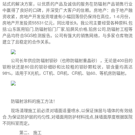
站式的解决方案，以优质的产品及诚信的服务在防辐射产品销售行业
中赢得了良好的口碑，并深受广大客户的信赖。房地产：由于地产融
资收紧，房地产开发投资增速有小幅回落但仍保持在高位，1-6月份，
房地产开发投资55531亿元，同比增长9。我公司主要经营各种原料,包
括:山东医用铅门,防辐射铅门厂家,铅屏风价格,铅房公司,防辐射工程等
产品均符合SGS检测报告。公司有强大的销售网络，与多家仓库物流
建立了且稳定的合作关系。
公司长年供应防辐射钡砂（也称防辐射重晶砂），无论是400目的
钡粉状还是80目的钡砂细砂和比较粗的钡砂颗粒状，钡含量均高达
98%，适用于X光机，CT机、DR机、CR机、钴60、等机房防辐射。
防辐射涂料的施工方法！
现场清理施工前必须对墙面适量喷水,以保证抹层与墙体的有效结
合.为保证防护层的均匀性,对墙面用防护材料找点,抹墙面厚度根据医院
不同科室而定。
第二、 施工