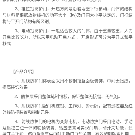
2、推拉铅防护门，开启方向是沿着墙壁平行移动，门体的结构
与材料是根据放射线机的功率大小（kv)及门洞大小平决定的，门框结
构与平开门结构有所区别。
3、电动铅防护门，一般适合较大的门体，由于重量较重，人力
开启比较吃力，所以采用电动开启方式 。开启形式可分为平开式和平
移式
【产品介绍】
1、射线防护门体表面采用不锈钢拉丝面板装饰，中间无接缝，
提高装饰效果。
2、防护层采用整体轧制铅板，保证整体无接缝、无气泡。
3、射线防护门配门机连锁、工作灯、警示牌，配有遥控器及红
外线防撞装置和控制元件。
4、射线防护门的电机为变频电机，电动防护门采用电动、手动
及遥控三位一体的联锁装置、感应装置可实现门扇手动开关功能，遥
控开关功能。停电后恢复供电时电动门自动关闭，有效起到防盗作用