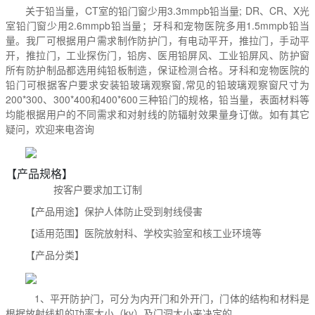
关于铅当量，CT室的铅门窗少用3.3mmpb铅当量; DR、CR、X光
室铅门窗少用2.6mmpb铅当量；牙科和宠物医院多用1.5mmpb铅当
量。我厂可根据用户需求制作防护门，有电动平开，推拉门，手动平
开，推拉门，工业探伤门，铅房、医用铅屏风、工业铅屏风、防护窗
所有防护制品都选用纯铅板制造，保证检测合格。牙科和宠物医院的
铅门可根据客户要求安装铅玻璃观察窗,常见的铅玻璃观察窗尺寸为
200*300、300*400和400*600三种
铅门的规格，铅当量，表面材料等
均能根据用户的不同需求和对射线的防辐射效果量身订做。如有其它
疑问，欢迎来电咨询
【产品规格】
按客户要求加工订制
【产品用途】
保护人体防止受到射线侵害
【适用范围】
医院放射科、学校实验室和核工业环境等
【产品分类】
1、平开防护门，可分为内开门和外开门，门体的结构和材料是
根据放射线机的功率大小（kv）及门洞大小来决定的。